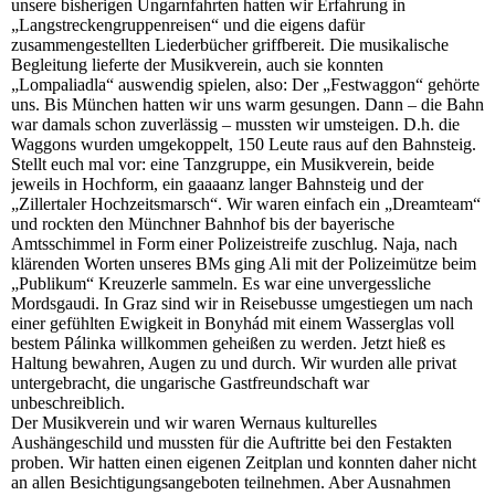
unsere bisherigen Ungarnfahrten hatten wir Erfahrung in
„Langstreckengruppenreisen“ und die eigens dafür
zusammengestellten Liederbücher griffbereit. Die musikalische
Begleitung lieferte der Musikverein, auch sie konnten
„Lompaliadla“ auswendig spielen, also: Der „Festwaggon“ gehörte
uns. Bis München hatten wir uns warm gesungen. Dann – die Bahn
war damals schon zuverlässig – mussten wir umsteigen. D.h. die
Waggons wurden umgekoppelt, 150 Leute raus auf den Bahnsteig.
Stellt euch mal vor: eine Tanzgruppe, ein Musikverein, beide
jeweils in Hochform, ein gaaaanz langer Bahnsteig und der
„Zillertaler Hochzeitsmarsch“. Wir waren einfach ein „Dreamteam“
und rockten den Münchner Bahnhof bis der bayerische
Amtsschimmel in Form einer Polizeistreife zuschlug. Naja, nach
klärenden Worten unseres BMs ging Ali mit der Polizeimütze beim
„Publikum“ Kreuzerle sammeln. Es war eine unvergessliche
Mordsgaudi. In Graz sind wir in Reisebusse umgestiegen um nach
einer gefühlten Ewigkeit in Bonyhád mit einem Wasserglas voll
bestem Pálinka willkommen geheißen zu werden. Jetzt hieß es
Haltung bewahren, Augen zu und durch. Wir wurden alle privat
untergebracht, die ungarische Gastfreundschaft war
unbeschreiblich.
Der Musikverein und wir waren Wernaus kulturelles
Aushängeschild und mussten für die Auftritte bei den Festakten
proben. Wir hatten einen eigenen Zeitplan und konnten daher nicht
an allen Besichtigungsangeboten teilnehmen. Aber Ausnahmen