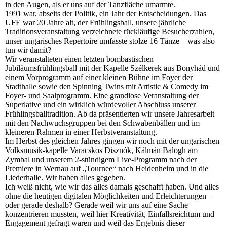
in den Augen, als er uns auf der Tanzfläche umarmte.
1991 war, abseits der Politik, ein Jahr der Entscheidungen. Das
UFE war 20 Jahre alt, der Frühlingsball, unsere jährliche
Traditionsveranstaltung verzeichnete rückläufige Besucherzahlen,
unser ungarisches Repertoire umfasste stolze 16 Tänze – was also
tun wir damit?
Wir veranstalteten einen letzten bombastischen
Jubiläumsfrühlingsball mit der Kapelle Szélkerek aus Bonyhád und
einem Vorprogramm auf einer kleinen Bühne im Foyer der
Stadthalle sowie den Spinning Twins mit Artistic & Comedy im
Foyer- und Saalprogramm. Eine grandiose Veranstaltung der
Superlative und ein wirklich würdevoller Abschluss unserer
Frühlingsballtradition. Ab da präsentierten wir unsere Jahresarbeit
mit den Nachwuchsgruppen bei den Schwabenbällen und im
kleineren Rahmen in einer Herbstveranstaltung.
Im Herbst des gleichen Jahres gingen wir noch mit der ungarischen
Volksmusik-kapelle Varacskos Disznók, Kálmán Balogh am
Zymbal und unserem 2-stündigem Live-Programm nach der
Premiere in Wernau auf „Tournee“ nach Heidenheim und in die
Liederhalle. Wir haben alles gegeben.
Ich weiß nicht, wie wir das alles damals geschafft haben. Und alles
ohne die heutigen digitalen Möglichkeiten und Erleichterungen –
oder gerade deshalb? Gerade weil wir uns auf eine Sache
konzentrieren mussten, weil hier Kreativität, Einfallsreichtum und
Engagement gefragt waren und weil das Ergebnis dieser