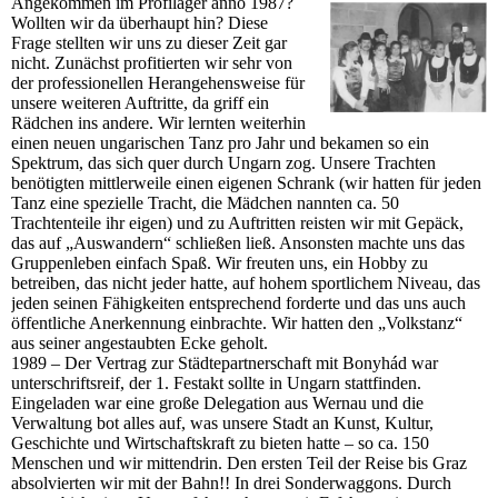
Angekommen im Profilager anno 1987?
Wollten wir da überhaupt hin? Diese
Frage stellten wir uns zu dieser Zeit gar
nicht. Zunächst profitierten wir sehr von
der professionellen Herangehensweise für
unsere weiteren Auftritte, da griff ein
Rädchen ins andere. Wir lernten weiterhin
einen neuen ungarischen Tanz pro Jahr und bekamen so ein
Spektrum, das sich quer durch Ungarn zog. Unsere Trachten
benötigten mittlerweile einen eigenen Schrank (wir hatten für jeden
Tanz eine spezielle Tracht, die Mädchen nannten ca. 50
Trachtenteile ihr eigen) und zu Auftritten reisten wir mit Gepäck,
das auf „Auswandern“ schließen ließ. Ansonsten machte uns das
Gruppenleben einfach Spaß. Wir freuten uns, ein Hobby zu
betreiben, das nicht jeder hatte, auf hohem sportlichem Niveau, das
jeden seinen Fähigkeiten entsprechend forderte und das uns auch
öffentliche Anerkennung einbrachte. Wir hatten den „Volkstanz“
aus seiner angestaubten Ecke geholt.
1989 – Der Vertrag zur Städtepartnerschaft mit Bonyhád war
unterschriftsreif, der 1. Festakt sollte in Ungarn stattfinden.
Eingeladen war eine große Delegation aus Wernau und die
Verwaltung bot alles auf, was unsere Stadt an Kunst, Kultur,
Geschichte und Wirtschaftskraft zu bieten hatte – so ca. 150
Menschen und wir mittendrin. Den ersten Teil der Reise bis Graz
absolvierten wir mit der Bahn!! In drei Sonderwaggons. Durch