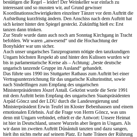
bestätigen die Regel – leider! Der Weinkeller war einfach zu
interessant und so mussten wir, auf Grund gewisser
Koordinationsschwierigkeiten einzelner Tänzer vor dem Auftritt die
Aufstellung kurzfristig ändern. Den Anschiss nach dem Auftritt hat
sich keiner hinter den Spiegel gesteckt. Zukünftig hieß es: Erst
tanzen dann trinken.
Zur Strafe wurde dann auch noch am Sonntag Kirchgang in Tracht
befohlen. Wir waren „anwesend“ und die Hochachtung der
Bonyháder war uns sicher.
Auch unser ungarisches Tanzprogramm nötigte den tanzkundigen
Ungarn höchsten Respekt ab und hinter den Kulissen wurden wir
bis in parlamentarische Kreise als – Achtung: „beste deutsche
ungarisch tanzende Gruppe im Ausland“ gehandelt.
Das führte uns 1990 ins Stuttgarter Rathaus zum Auftritt bei einer
Vertragsunterzeichnung für das ungarische Kulturinstitut, sowie
nach Sindelfingen zum Empfang des ungarischen
Ministerpräsidenten Jószef Antall. Gekrönt wurde die Serie 1991
mit dem Auftritt beim Empfang des ungarischen Staatspräsidenten
Arpád Göncz und der LDU durch die Landesregierung und
Ministerpräsident Erwin Teufel im Kloster Bebenhausen und einem
emotionalen Erlebnis. Auf die Frage von Herrn Göncz, was uns
denn mit Ungarn verbindet, erhielt er die Antwort: Unsere Heimat
ist hier in Deutschland, unsere Wurzeln aber liegen in Ungarn. Als
wir dann im zweiten Auftritt Dúnántuli tanzten und dazu sangen,
hielt ihn nichts mehr auf seinem Platz. Er hatte Tränen der Rührung